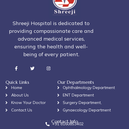
Shreeji Hospital is dedicated to
providing compassionate care and
advanced medical services,
ensuring the health and well-
being of every patient.
Quick Links
Our Departments
Home
Ophthalmology Department
About Us
ENT Department
Know Your Doctor
Surgery Department,
Contact Us
Gynaecology Department
Contact Info
+91 8160853402